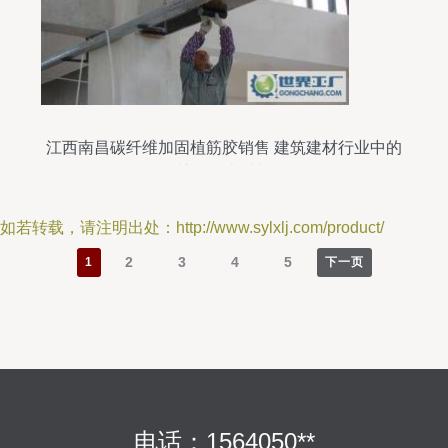
江西南昌碳纤维加固植筋胶销售 建筑建材行业中的
关键技术材料
如若转载，请注明出处：http://www.sylxlj.com/product/
2
3
4
5
1
下一页
电话：1564050**