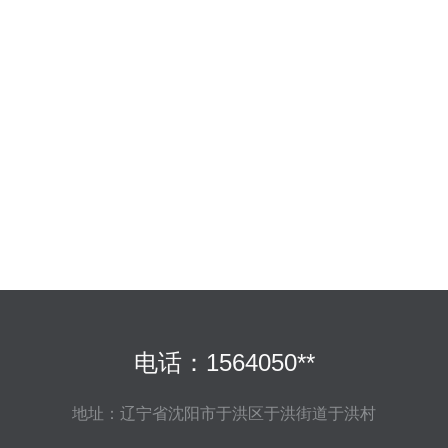
电话：1564050**
地址：辽宁省沈阳市于洪区于洪街道于洪村